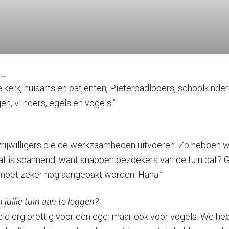
 …
kerk, huisarts en patiënten, Pieterpadlopers, schoolkindere
n, vlinders, egels en vogels.”
vrijwilligers die de werkzaamheden uitvoeren. Zo hebben 
at is spannend, want snappen bezoekers van de tuin dat? G
 moet zeker nog aangepakt worden. Haha.”
jullie tuin aan te leggen?
eld erg prettig voor een egel maar ook voor vogels. We he