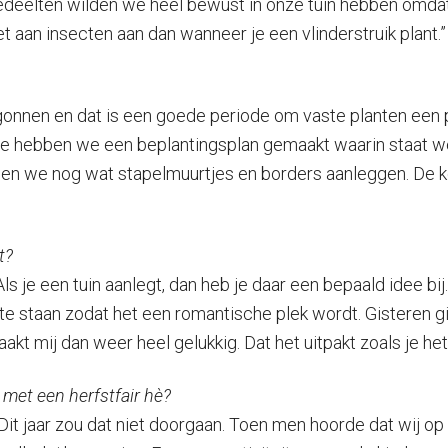
 gedeelten wilden we heel bewust in onze tuin hebben omdat 
et aan insecten aan dan wanneer je een vlinderstruik plant.”
onnen en dat is een goede periode om vaste planten een pl
iode hebben we een beplantingsplan gemaakt waarin staat w
llen we nog wat stapelmuurtjes en borders aanleggen. De
t?
Als je een tuin aanlegt, dan heb je daar een bepaald idee b
e staan zodat het een romantische plek wordt. Gisteren gi
aakt mij dan weer heel gelukkig. Dat het uitpakt zoals je he
 met een herfstfair hè?
jk. Dit jaar zou dat niet doorgaan. Toen men hoorde dat wij