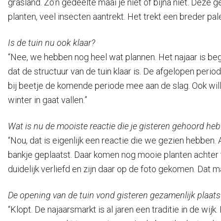
grasland. Zo’n gedeelte maai je niet of bijna niet. Deze
planten, veel insecten aantrekt. Het trekt een breder pal
Is de tuin nu ook klaar?
“Nee, we hebben nog heel wat plannen. Het najaar is beg
dat de structuur van de tuin klaar is. De afgelopen per
bij beetje de komende periode mee aan de slag. Ook wi
winter in gaat vallen.”
Wat is nu de mooiste reactie die je gisteren gehoord heb
“Nou, dat is eigenlijk een reactie die we gezien hebben. 
bankje geplaatst. Daar komen nog mooie planten achter t
duidelijk verliefd en zijn daar op de foto gekomen. Dat m
De opening van de tuin vond gisteren gezamenlijk plaats
“Klopt. De najaarsmarkt is al jaren een traditie in de wi