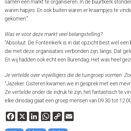
samen een markt te organiseren. In de buurtkerk stonden 
waren hapjes. En ook buiten waren er kraampjes te vinde
gekomen.”
Was er voor deze markt veel belangstelling?
“Absoluut. De Fonteinkerk is in dat opzicht best wel een
die met deze organisaties verbonden zijn, langs. Dat g
En wij hadden ook echt een Burendag. Het was heel gezell
Je vertelde over vrijwilligers die de tuingroep vormen. 
“Jazeker. Gisteren kwamen we in gesprek met een mevrouw
Ze vertelde onder de indruk te zijn, het fantastisch te vi
elke dinsdag gaat een groep mensen van 09.30 tot 12.00
Facebook
X
LinkedIn
WhatsApp
Copy
Email
Link