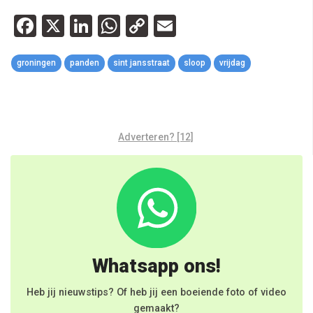
Facebook
X
LinkedIn
WhatsApp
Copy
Email
Link
groningen
panden
sint jansstraat
sloop
vrijdag
Adverteren? [12]
Whatsapp ons!
Heb jij nieuwstips? Of heb jij een boeiende foto of video
gemaakt?