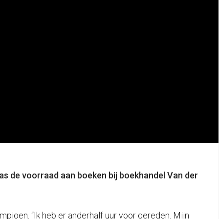
s de voorraad aan boeken bij boekhandel Van der
ioen. “Ik heb er anderhalf uur voor gereden. Mijn