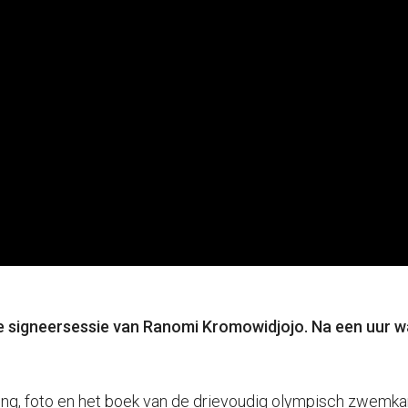
signeersessie van Ranomi Kromowidjojo. Na een uur wa
ng, foto en het boek van de drievoudig olympisch zwemkamp