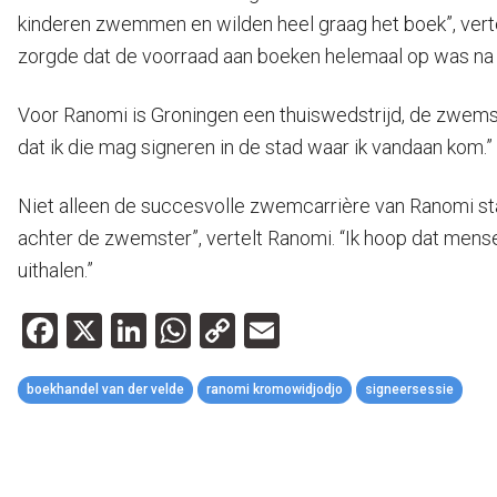
kinderen zwemmen en wilden heel graag het boek”, vert
zorgde dat de voorraad aan boeken helemaal op was na 
Voor Ranomi is Groningen een thuiswedstrijd, de zwemste
dat ik die mag signeren in de stad waar ik vandaan kom.”
Niet alleen de succesvolle zwemcarrière van Ranomi sta
achter de zwemster”, vertelt Ranomi. “Ik hoop dat mense
uithalen.”
Facebook
X
LinkedIn
WhatsApp
Copy
Email
Link
boekhandel van der velde
ranomi kromowidjodjo
signeersessie