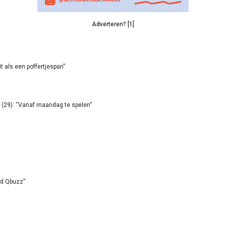
Adverteren? [1]
it als een poffertjespan”
(29): “Vanaf maandag te spelen”
id Qbuzz”