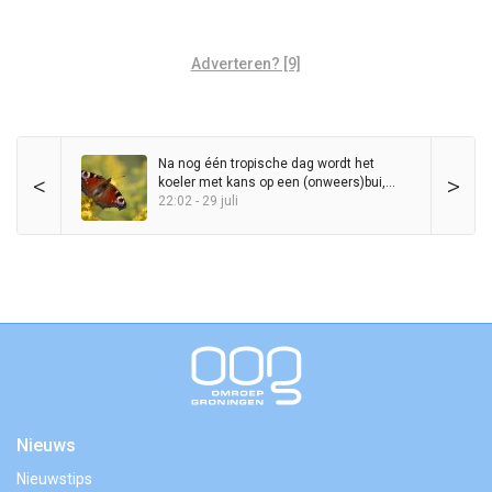
Adverteren? [9]
Na nog één tropische dag wordt het
<
>
koeler met kans op een (onweers)bui,
maar zomer blijft in het zadel
22:02 - 29 juli
Nieuws
Nieuwstips