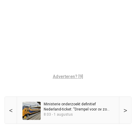
Adverteren? [9]
Ministerie onderzoekt definitief
<
>
Nederland-ticket: “Drempel voor ov zo
laag mogelijk houden”
8:03 - 1 augustus