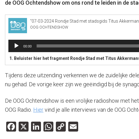
de OOG Ochtendshow om ons rond te leiden in de sta
“07-03-2024 Rondje Stad met stadsgids Titus Akkerman
OOG OCHTENDSHOW
Audiospeler
00:00
1. Beluister hier het fragment Rondje Stad met Titus Akkerman
Tijdens deze uitzending verkennen we de zuidelijke dele
nu gehad. De vorige keer zijn we geëindigd bij de synago
De OOG Ochtendshow is een vrolijke radioshow met het l
OOG Radio.
Hier
vind je alle interviews van de OOG Och
Facebook
X
LinkedIn
WhatsApp
Copy
Email
Link