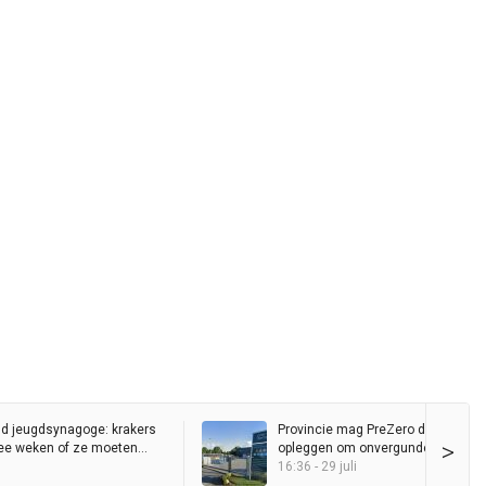
d jeugdsynagoge: krakers
Provincie mag PreZero dwangso
>
ee weken of ze moeten
opleggen om onvergunde
sorteerinstallatie
16:36 - 29 juli