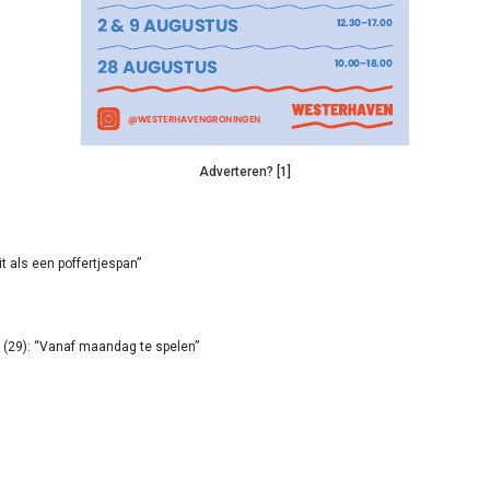
Adverteren? [1]
it als een poffertjespan”
(29): “Vanaf maandag te spelen”