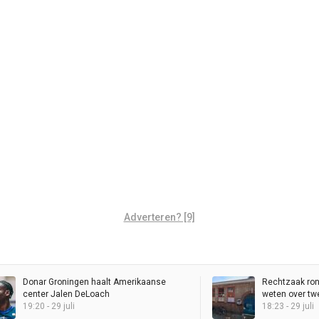
Adverteren? [9]
Donar Groningen haalt Amerikaanse
Rechtzaak ron
center Jalen DeLoach
weten over tw
19:20 - 29 juli
vertrekken
18:23 - 29 juli