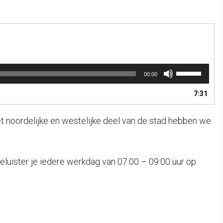
Gebruik
00:00
Omhoog/Omla
pijltoetsen
7:31
om
het
et noordelijke en westelijke deel van de stad hebben we
volume
te
verhogen
of
eluister je iedere werkdag van 07:00 – 09:00 uur op
te
verlagen.