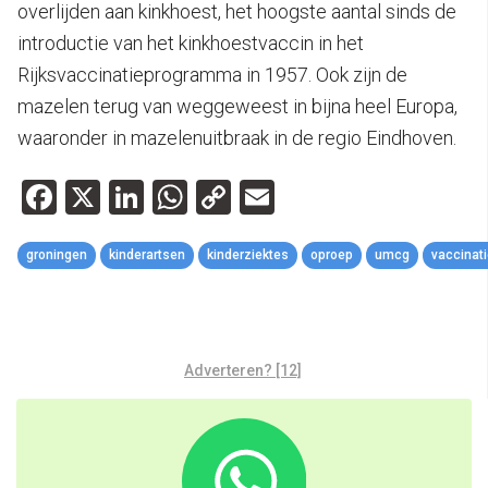
overlijden aan kinkhoest, het hoogste aantal sinds de
introductie van het kinkhoestvaccin in het
Rijksvaccinatieprogramma in 1957. Ook zijn de
mazelen terug van weggeweest in bijna heel Europa,
waaronder in mazelenuitbraak in de regio Eindhoven.
Facebook
X
LinkedIn
WhatsApp
Copy
Email
Link
groningen
kinderartsen
kinderziektes
oproep
umcg
vaccinat
Adverteren? [12]