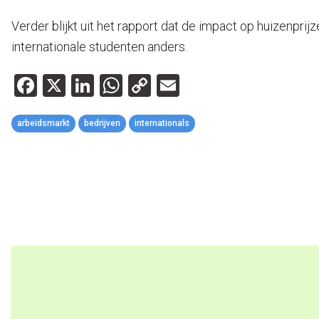
Verder blijkt uit het rapport dat de impact op huizenprij
internationale studenten anders.
Facebook
X
LinkedIn
WhatsApp
Copy
Email
Link
arbeidsmarkt
bedrijven
internationals