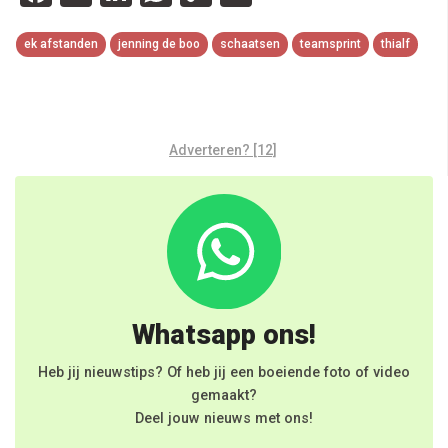
Link
ek afstanden
jenning de boo
schaatsen
teamsprint
thialf
Adverteren? [12]
Whatsapp ons!
Heb jij nieuwstips? Of heb jij een boeiende foto of video
gemaakt?
Deel jouw nieuws met ons!