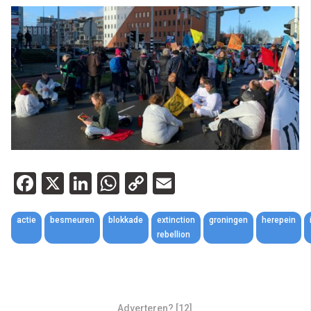
Facebook
X
LinkedIn
WhatsApp
Copy
Email
Link
actie
besmeuren
blokkade
extinction
groningen
herepein
rebellion
Adverteren? [12]