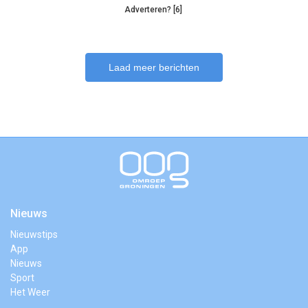
Adverteren? [6]
Laad meer berichten
Nieuws
Nieuwstips
App
Nieuws
Sport
Het Weer