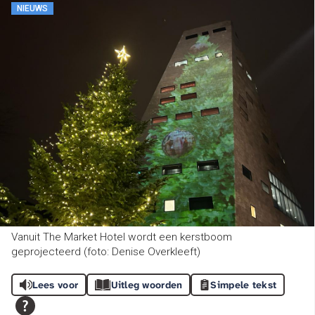
NIEUWS
Vanuit The Market Hotel wordt een kerstboom
geprojecteerd (foto: Denise Overkleeft)
Lees voor
Uitleg woorden
Simpele tekst