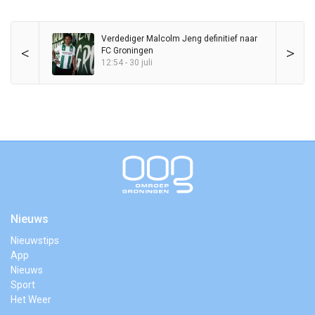
Verdediger Malcolm Jeng definitief naar
<
>
FC Groningen
12:54 - 30 juli
Nieuws
Nieuwstips
App
Nieuws
Sport
Het Weer