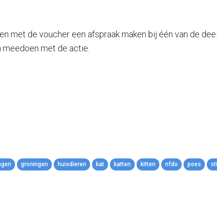
n met de voucher een afspraak maken bij één van de dee
n meedoen met de actie.
ngen
groningen
huisdieren
kat
katten
kitten
nfdo
poes
st