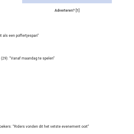
Adverteren? [1]
it als een poffertjespan”
(29): “Vanaf maandag te spelen”
oekers: “Riders vonden dit het vetste evenement ooit”