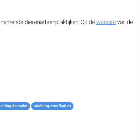
lnemende dierenartsenpraktijken. Op de
website
van de
ichting dierenlot
stichting zwerfkatten