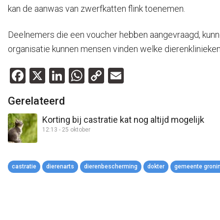
kan de aanwas van zwerfkatten flink toenemen.
Deelnemers die een voucher hebben aangevraagd, kunne
organisatie kunnen mensen vinden welke dierenklinieke
Facebook
X
LinkedIn
WhatsApp
Copy
Email
Link
Gerelateerd
Korting bij castratie kat nog altijd mogelijk
12:13 - 25 oktober
castratie
dierenarts
dierenbescherming
dokter
gemeente groni