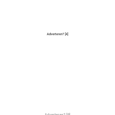
Adverteren? [4]
Adverteren? [9]