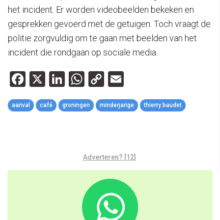
het incident. Er worden videobeelden bekeken en
gesprekken gevoerd met de getuigen. Toch vraagt de
politie zorgvuldig om te gaan met beelden van het
incident die rondgaan op sociale media.
Facebook
X
LinkedIn
WhatsApp
Copy
Email
Link
aanval
café
groningen
minderjarige
thierry baudet
Adverteren? [12]