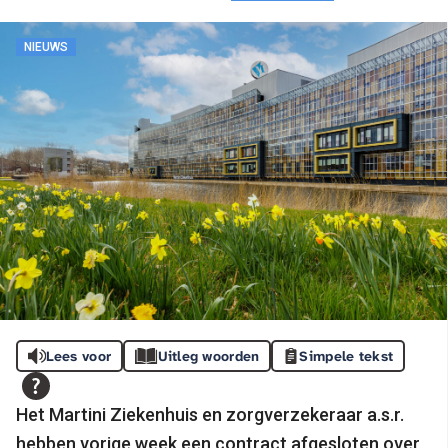
NIEUWS
Lees voor
Uitleg woorden
Simpele tekst
Het Martini Ziekenhuis en zorgverzekeraar a.s.r.
hebben vorige week een contract afgesloten over