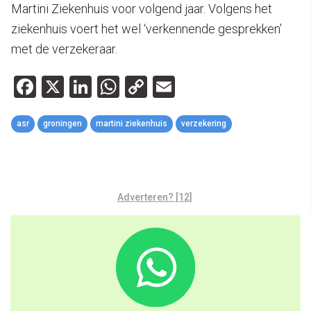
Martini Ziekenhuis voor volgend jaar. Volgens het
ziekenhuis voert het wel ‘verkennende gesprekken’
met de verzekeraar.
Facebook
X
LinkedIn
WhatsApp
Copy
Email
Link
asr
groningen
martini ziekenhuis
verzekering
Adverteren? [12]