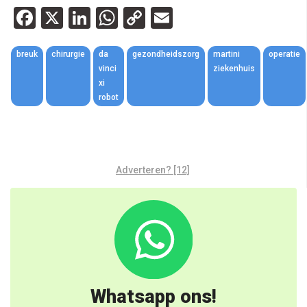
Facebook
X
LinkedIn
WhatsApp
Copy
Email
Link
breuk
chirurgie
da
gezondheidszorg
martini
operatie
vinci
ziekenhuis
xi
robot
Adverteren? [12]
Whatsapp ons!