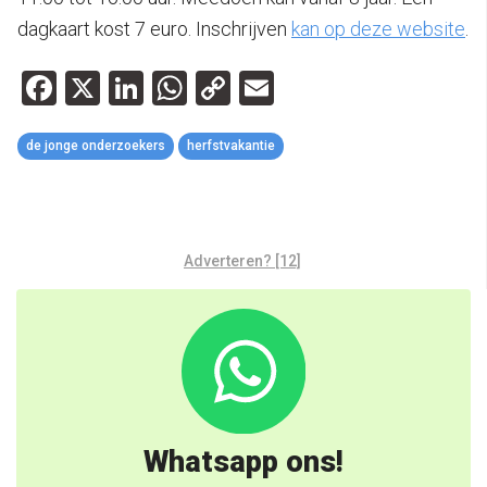
dagkaart kost 7 euro. Inschrijven
kan op deze website
.
Facebook
X
LinkedIn
WhatsApp
Copy
Email
Link
de jonge onderzoekers
herfstvakantie
Adverteren? [12]
Whatsapp ons!