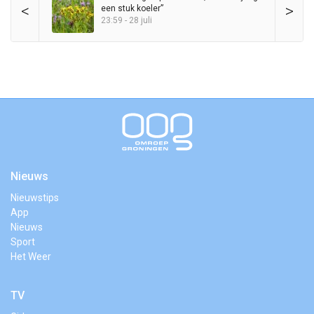
<
>
een stuk koeler”
23:59 - 28 juli
Nieuws
Nieuwstips
App
Nieuws
Sport
Het Weer
TV