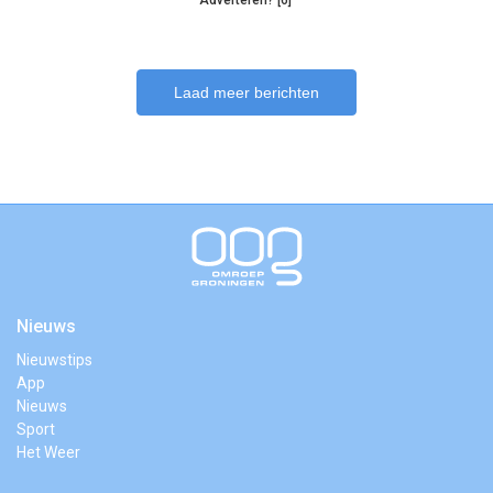
Adverteren? [6]
Laad meer berichten
Nieuws
Nieuwstips
App
Nieuws
Sport
Het Weer