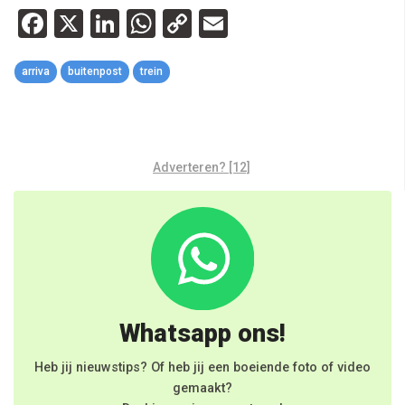
Facebook
X
LinkedIn
WhatsApp
Copy
Email
Link
arriva
buitenpost
trein
Adverteren? [12]
Whatsapp ons!
Heb jij nieuwstips? Of heb jij een boeiende foto of video
gemaakt?