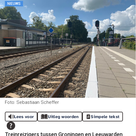
NIEUWS
Foto: Sebastiaan Scheffer
Lees voor
Uitleg woorden
Simpele tekst
Treinreizigers tussen Groningen en Leeuwarden