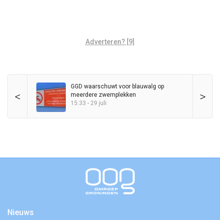
Adverteren? [9]
GGD waarschuwt voor blauwalg op
<
>
meerdere zwemplekken
15:33 - 29 juli
Nieuws