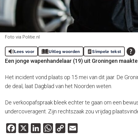
Foto via Politie.nl
Lees voor
Uitleg woorden
Simpele tekst
Een jonge wapenhandelaar (19) uit Groningen maakte e
Het incident vond plaats op 15 mei van dit jaar. De Gro
de deal, laat Dagblad van het Noorden weten.
De verkoopafspraak bleek echter te gaan om een bewust 
undercoveragent. Zijn rechtszaak zou vrijdag plaatsvinde
Facebook
X
LinkedIn
WhatsApp
Copy
Email