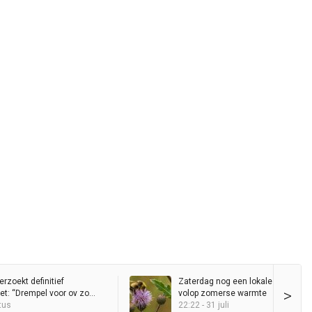
erzoekt definitief
Zaterdag nog een lokale bui, daar
>
et: “Drempel voor ov zo
volop zomerse warmte
 houden”
tus
22:22 - 31 juli