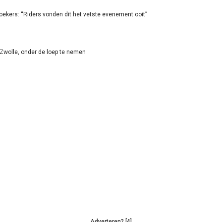
oekers: “Riders vonden dit het vetste evenement ooit”
-Zwolle, onder de loep te nemen
Adverteren? [4]