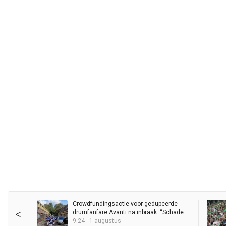
Crowdfundingsactie voor gedupeerde
<
drumfanfare Avanti na inbraak: “Schade
loopt in de duizenden euro’s”
9:24 - 1 augustus