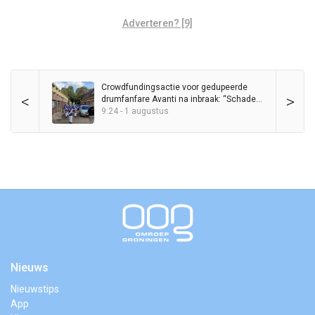
Adverteren? [9]
Crowdfundingsactie voor gedupeerde
<
>
drumfanfare Avanti na inbraak: “Schade
loopt in de duizenden euro’s”
9:24 - 1 augustus
Nieuws
Nieuwstips
App