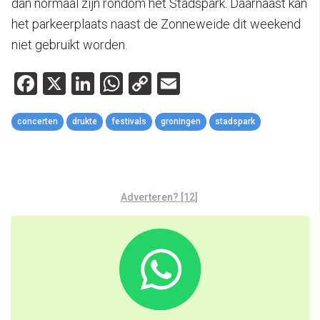
dan normaal zijn rondom het Stadspark. Daarnaast kan
het parkeerplaats naast de Zonneweide dit weekend
niet gebruikt worden.
Facebook
X
LinkedIn
WhatsApp
Copy
Email
Link
concerten
drukte
festivals
groningen
stadspark
Adverteren? [12]