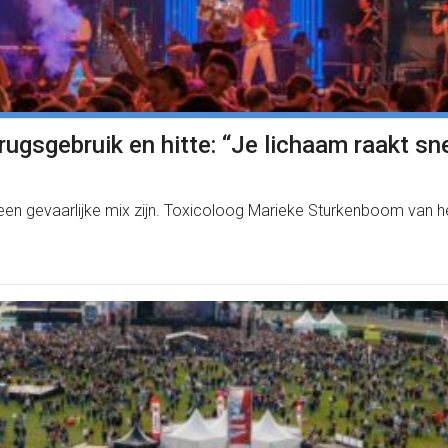
sgebruik en hitte: “Je lichaam raakt snel
an een gevaarlijke mix zijn. Toxicoloog Marieke Sturkenboom v