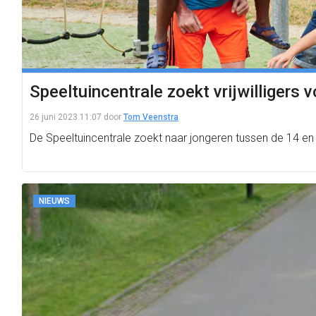
Speeltuincentrale zoekt vrijwilligers 
26 juni 2023 11:07
door
Tom Veenstra
De Speeltuincentrale zoekt naar jongeren tussen de 14 en 2
NIEUWS