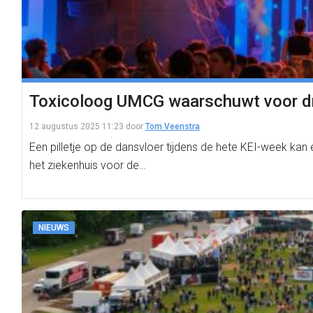
Toxicoloog UMCG waarschuwt voor drug
12 augustus 2025 11:23
door
Tom Veenstra
Een pilletje op de dansvloer tijdens de hete KEI-week k
het ziekenhuis voor de…
NIEUWS