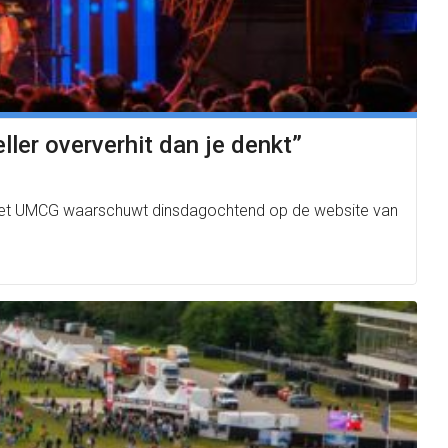
ler oververhit dan je denkt”
an het UMCG waarschuwt dinsdagochtend op de website van