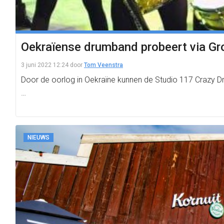
Oekraïense drumband probeert via Gr
3 juni 2022 12:24
door
Tom Veenstra
Door de oorlog in Oekraïne kunnen de Studio 117 Crazy Drum
…
NIEUWS