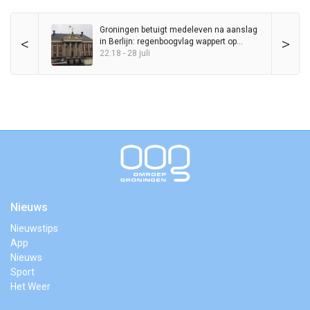
Groningen betuigt medeleven na aanslag
<
>
in Berlijn: regenboogvlag wappert op
Stadhuis
22:18 - 28 juli
Nieuws
Nieuwstips
App
Nieuws
Sport
Het Weer