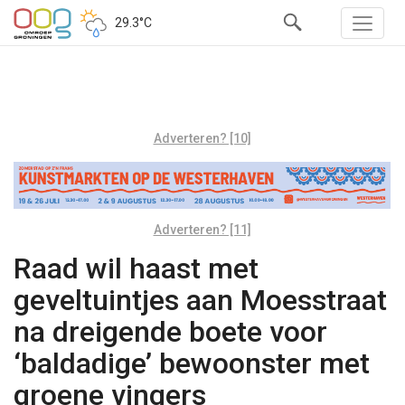
29.3°C
Adverteren? [10]
Adverteren? [11]
Raad wil haast met
geveltuintjes aan Moesstraat
na dreigende boete voor
‘baldadige’ bewoonster met
groene vingers