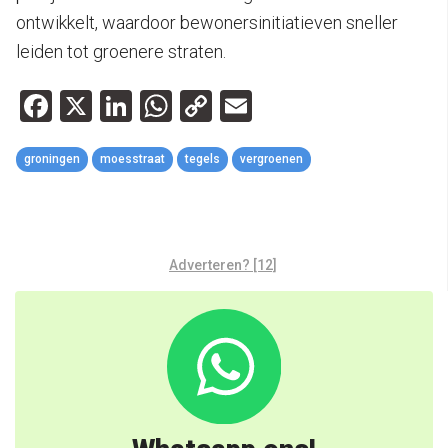
ontwikkelt, waardoor bewonersinitiatieven sneller
leiden tot groenere straten.
Facebook
X
LinkedIn
WhatsApp
Copy
Email
Link
groningen
moesstraat
tegels
vergroenen
Adverteren? [12]