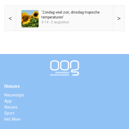
‘Zondag veel zon, dinsdag tropische
<
>
temperaturen’
0:14 - 2 augustus
Nieuws
Nieuwstips
App
Nieuws
Sport
Het Weer