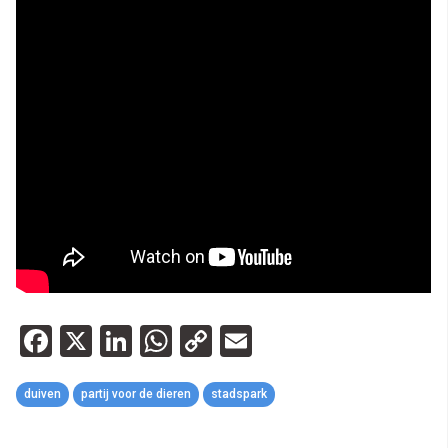
Facebook
X
LinkedIn
WhatsApp
Copy
Email
Link
duiven
partij voor de dieren
stadspark