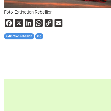
Foto: Extinction Rebellion
Facebook
X
LinkedIn
WhatsApp
Copy
Email
Link
extinction rebellion
ing