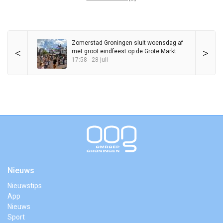
Zomerstad Groningen sluit woensdag af
<
>
met groot eindfeest op de Grote Markt
17:58 - 28 juli
Nieuws
Nieuwstips
App
Nieuws
Sport