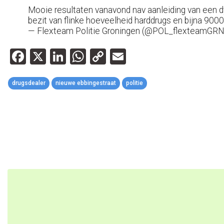
Mooie resultaten vanavond nav aanleiding van een
bezit van flinke hoeveelheid harddrugs en bijna 900
— Flexteam Politie Groningen (@POL_flexteamGR
Facebook
X
LinkedIn
WhatsApp
Copy
Email
Link
drugsdealer
nieuwe ebbingestraat
politie