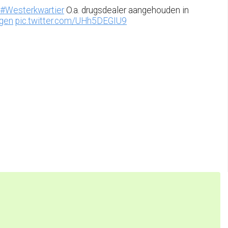
#Westerkwartier
O.a. drugsdealer aangehouden in
gen
pic.twitter.com/UHh5DEGIU9