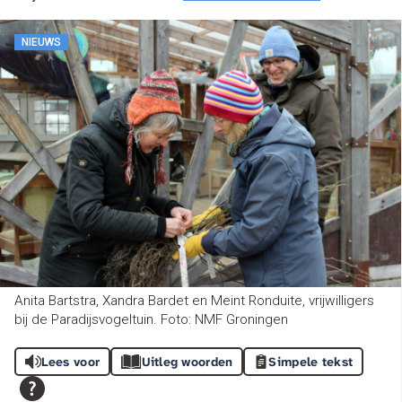
NIEUWS
Anita Bartstra, Xandra Bardet en Meint Ronduite, vrijwilligers
bij de Paradijsvogeltuin. Foto: NMF Groningen
Lees voor
Uitleg woorden
Simpele tekst