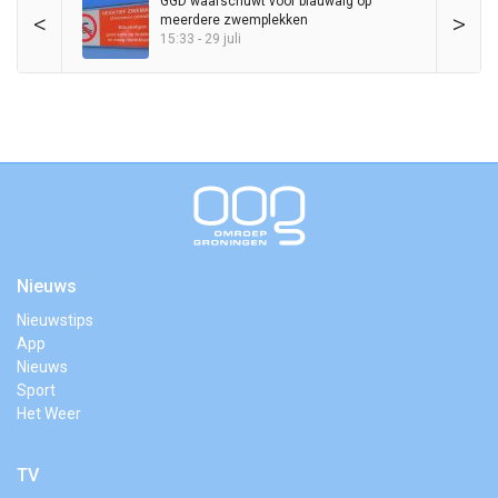
GGD waarschuwt voor blauwalg op
<
>
meerdere zwemplekken
15:33 - 29 juli
Nieuws
Nieuwstips
App
Nieuws
Sport
Het Weer
TV