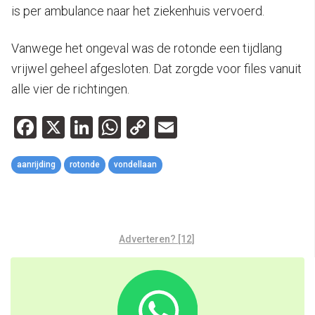
is per ambulance naar het ziekenhuis vervoerd.
Vanwege het ongeval was de rotonde een tijdlang
vrijwel geheel afgesloten. Dat zorgde voor files vanuit
alle vier de richtingen.
Facebook
X
LinkedIn
WhatsApp
Copy
Email
Link
aanrijding
rotonde
vondellaan
Adverteren? [12]