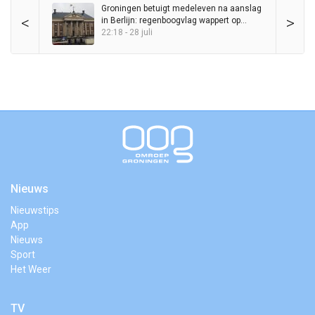
Groningen betuigt medeleven na aanslag
<
>
in Berlijn: regenboogvlag wappert op
Stadhuis
22:18 - 28 juli
Nieuws
Nieuwstips
App
Nieuws
Sport
Het Weer
TV