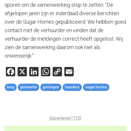
sporen om de samenwerking stop te zetten: “De
afgelopen jaren zijn er inderdaad diverse berichten
over de Sugar Homes gepubliceerd. We hebben goed
contact met de verhuurder en vinden dat de
verhuurder de meldingen correct heeft opgelost. Wij
zien de samenwerking daarom ook niet als
onwenselijk.”
Facebook
X
LinkedIn
WhatsApp
Copy
Email
Link
borg
gemeente
groningen
huurders
sugar homes
Adverteren? [12]