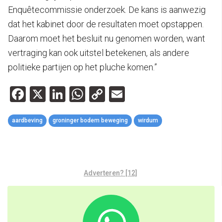
Enquêtecommissie onderzoek. De kans is aanwezig
dat het kabinet door de resultaten moet opstappen.
Daarom moet het besluit nu genomen worden, want
vertraging kan ook uitstel betekenen, als andere
politieke partijen op het pluche komen.”
Facebook
X
LinkedIn
WhatsApp
Copy
Email
Link
aardbeving
groninger bodem beweging
wirdum
Adverteren? [12]