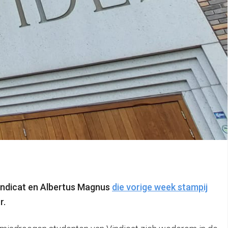
indicat en Albertus Magnus
die vorige week stampij
r.