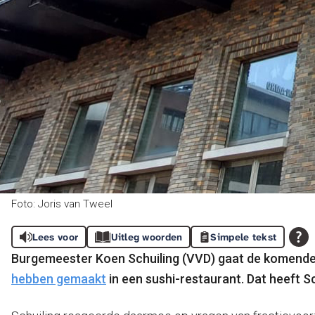
Foto: Joris van Tweel
Lees voor
Uitleg woorden
Simpele tekst
Burgemeester Koen Schuiling (VVD) gaat de komende 
hebben gemaakt
in een sushi-restaurant.
Dat heeft Sc