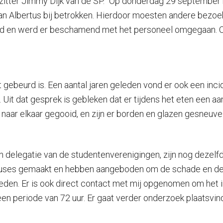
zitter Jimmy Dijk van de SP. “Op donderdag 29 september
van Albertus bij betrokken. Hierdoor moesten andere bezoe
 en werd er beschamend met het personeel omgegaan. Ook
t gebeurd is. Een aantal jaren geleden vond er ook een incid
t dat gesprek is gebleken dat er tijdens het eten een aan
en naar elkaar gegooid, en zijn er borden en glazen gesneuve
en delegatie van de studentenverenigingen, zijn nog dezel
ses gemaakt en hebben aangeboden om de schade en de 
den. Er is ook direct contact met mij opgenomen om het i
 een periode van 72 uur. Er gaat verder onderzoek plaatsv