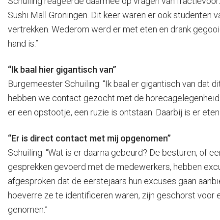
Schuiling reageerde daarmee op vragen van fractievoor
Sushi Mall Groningen. Dit keer waren er ook studenten 
vertrekken. Wederom werd er met eten en drank gegooid
hand is.”
“Ik baal hier gigantisch van”
Burgemeester Schuiling: “Ik baal er gigantisch van dat di
hebben we contact gezocht met de horecagelegenheid. Ui
er een opstootje, een ruzie is ontstaan. Daarbij is er et
“Er is direct contact met mij opgenomen”
Schuiling: “Wat is er daarna gebeurd? De besturen, of e
gesprekken gevoerd met de medewerkers, hebben excu
afgesproken dat de eerstejaars hun excuses gaan aanbie
hoeverre ze te identificeren waren, zijn geschorst voor
genomen.”