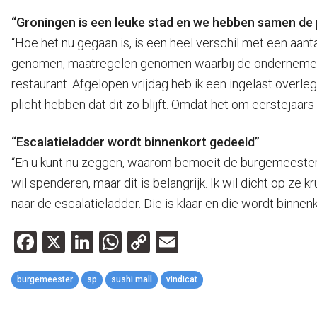
“Groningen is een leuke stad en we hebben samen de pli
“Hoe het nu gegaan is, is een heel verschil met een aan
genomen, maatregelen genomen waarbij de ondernemer zel
restaurant. Afgelopen vrijdag heb ik een ingelast over
plicht hebben dat dit zo blijft. Omdat het om eerstejaars
“Escalatieladder wordt binnenkort gedeeld”
“En u kunt nu zeggen, waarom bemoeit de burgemeester zic
wil spenderen, maar dit is belangrijk. Ik wil dicht op ze
naar de escalatieladder. Die is klaar en die wordt binnen
Facebook
X
LinkedIn
WhatsApp
Copy
Email
Link
burgemeester
sp
sushi mall
vindicat