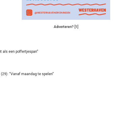
Adverteren? [1]
it als een poffertjespan”
(29): “Vanaf maandag te spelen”