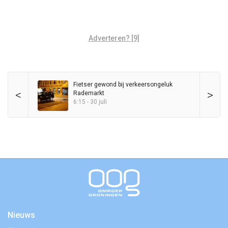
Adverteren? [9]
Fietser gewond bij verkeersongeluk
<
>
Rademarkt
6:15 - 30 juli
Nieuws