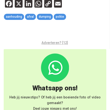
Facebook
X
LinkedIn
WhatsApp
Copy
Email
Link
aanhouding
afval
dumping
politie
Adverteren? [12]
Whatsapp ons!
Heb jij nieuwstips? Of heb jij een boeiende foto of video
gemaakt?
Deel jouw nieuws met ons!