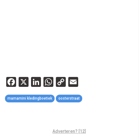
Facebook
X
LinkedIn
WhatsApp
Copy
Email
Link
mamamini kledingboetiek
oosterstraat
Adverteren? [12]