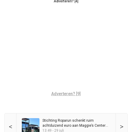
Adverteren? [4]
Adverteren? [9]
Stichting Roparun schenkt ruim
<
>
achtduizend euro aan Maggie’s Center
Groningen
13:49 - 29 juli