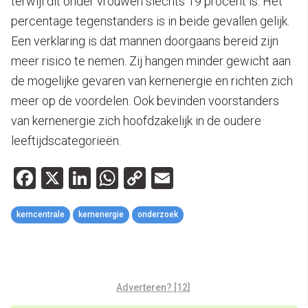
terwijl dit onder vrouwen slechts 19 procent is. Het
percentage tegenstanders is in beide gevallen gelijk.
Een verklaring is dat mannen doorgaans bereid zijn
meer risico te nemen. Zij hangen minder gewicht aan
de mogelijke gevaren van kernenergie en richten zich
meer op de voordelen. Ook bevinden voorstanders
van kernenergie zich hoofdzakelijk in de oudere
leeftijdscategorieën.
Facebook
X
LinkedIn
WhatsApp
Copy
Email
Link
kerncentrale
kernenergie
onderzoek
Adverteren? [12]