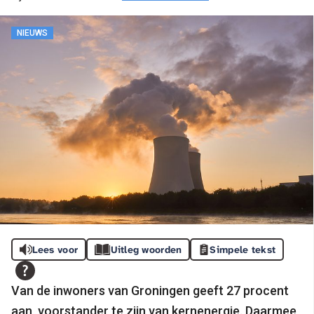
NIEUWS
Lees voor
Uitleg woorden
Simpele tekst
Van de inwoners van Groningen geeft 27 procent
aan, voorstander te zijn van kernenergie. Daarmee