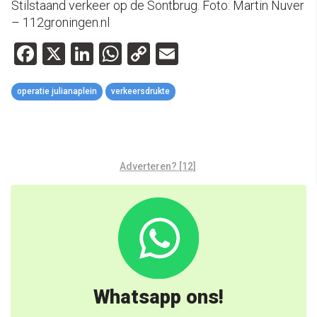
Stilstaand verkeer op de Sontbrug. Foto: Martin Nuver
– 112groningen.nl
Facebook
X
LinkedIn
WhatsApp
Copy
Email
Link
operatie julianaplein
verkeersdrukte
Adverteren? [12]
Whatsapp ons!