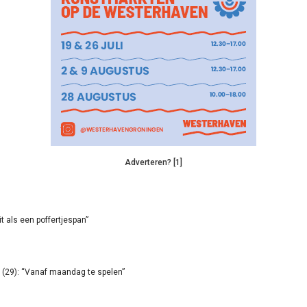
Adverteren? [1]
it als een poffertjespan”
(29): “Vanaf maandag te spelen”