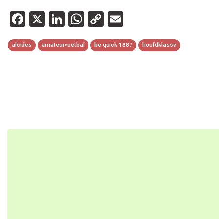
Facebook
X
LinkedIn
WhatsApp
Copy
Email
Link
alcides
amateurvoetbal
be quick 1887
hoofdklasse