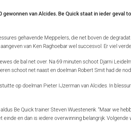
 gewonnen van Alcides. Be Quick staat in ieder geval 
essures gehavende Meppelers, die net boven de degradatie
aangeven van Ken Raghoebar wel succesvol. Er viel verder 
wes de bal net over. Na 69 minuten schoot Djarni Leidelme
ren schoot net naast en doelman Robert Smit had de nodig
 stuitte op doelman Pieter IJzerman van Alcides. In bless
, aldus Be Quick trainer Steven Wuestenenk. “Maar we hebb
 het einde en dan is iedere overwinning belangrijk. Volgend