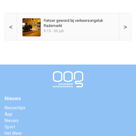
Fietser gewond bij verkeersongeluk
<
>
Rademarkt
6:15 - 30 juli
Nieuws
Nieuwstips
App
Nieuws
Sport
Het Weer