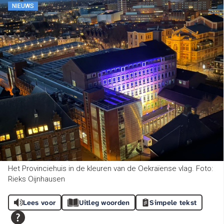
NIEUWS
Het Provinciehuis in de kleuren van de Oekraïense vlag. Foto:
Rieks Oijnhausen
Lees voor
Uitleg woorden
Simpele tekst