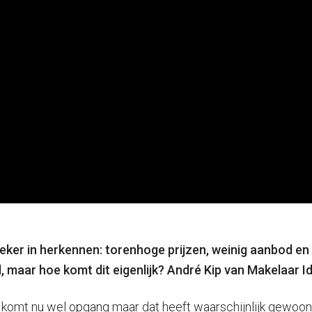
r zeker in herkennen: torenhoge prijzen, weinig aanbod 
maar hoe komt dit eigenlijk? André Kip van Makelaar Id
 komt nu wel opgang maar dat heeft waarschijnlijk gewoo