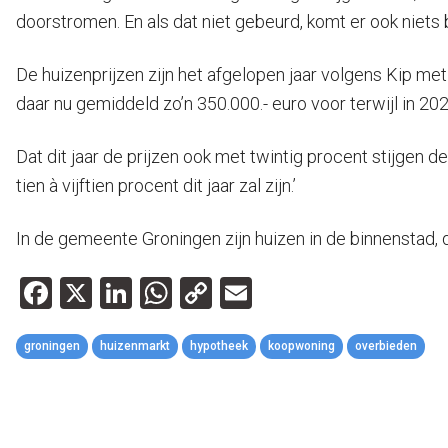
doorstromen. En als dat niet gebeurd, komt er ook niets 
De huizenprijzen zijn het afgelopen jaar volgens Kip m
daar nu gemiddeld zo’n 350.000.- euro voor terwijl in 20
Dat dit jaar de prijzen ook met twintig procent stijgen den
tien à vijftien procent dit jaar zal zijn.’
In de gemeente Groningen zijn huizen in de binnenstad, 
Facebook
X
LinkedIn
WhatsApp
Copy
Email
Link
groningen
huizenmarkt
hypotheek
koopwoning
overbieden