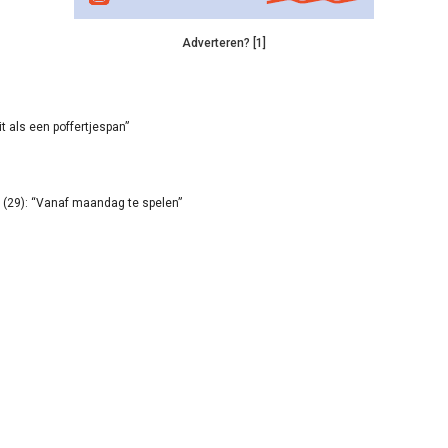
Adverteren? [1]
it als een poffertjespan”
(29): “Vanaf maandag te spelen”