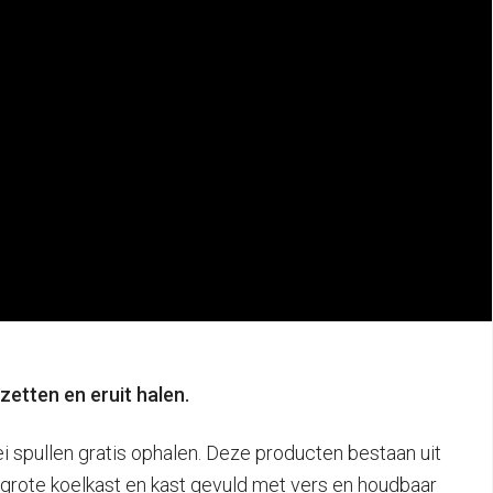
zetten en eruit halen.
i spullen gratis ophalen. Deze producten bestaan uit
n grote koelkast en kast gevuld met vers en houdbaar