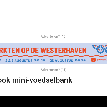
Adverteren? [10]
Adverteren? [11]
ook mini-voedselbank