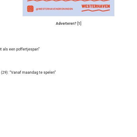
Adverteren? [1]
it als een poffertjespan”
(29): “Vanaf maandag te spelen”