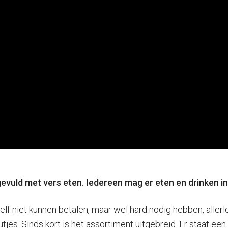
evuld met vers eten. Iedereen mag er eten en drinken in
lf niet kunnen betalen, maar wel hard nodig hebben, allerle
jes. Sinds kort is het assortiment uitgebreid. Er staat ee