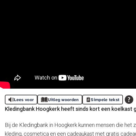
Lees voor
Uitleg woorden
Simpele tekst
Kledingbank Hoogkerk heeft sinds kort een koelkast g
Bij de Kledingbank in Hoogkerk kunnen mensen die het ze
kleding, cosmetica en een cadeaukast met gratis cadeaut