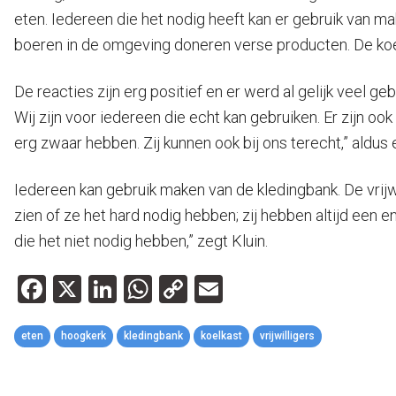
eten. Iedereen die het nodig heeft kan er gebruik van
boeren in de omgeving doneren verse producten. De koe
De reacties zijn erg positief en er werd al gelijk veel 
Wij zijn voor iedereen die echt kan gebruiken. Er zijn 
erg zwaar hebben. Zij kunnen ook bij ons terecht,” aldus e
Iedereen kan gebruik maken van de kledingbank. De vrijw
zien of ze het hard nodig hebben; zij hebben altijd een
die het niet nodig hebben,” zegt Kluin.
Facebook
X
LinkedIn
WhatsApp
Copy
Email
Link
eten
hoogkerk
kledingbank
koelkast
vrijwilligers