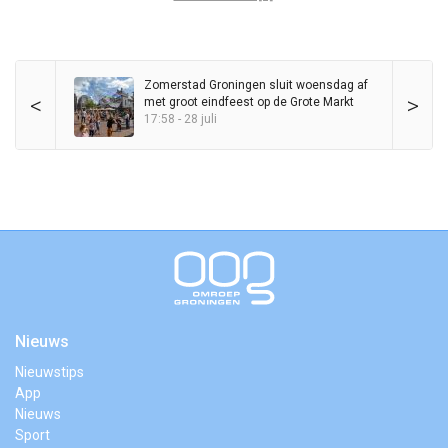
Zomerstad Groningen sluit woensdag af
<
>
met groot eindfeest op de Grote Markt
17:58 - 28 juli
Nieuws
Nieuwstips
App
Nieuws
Sport