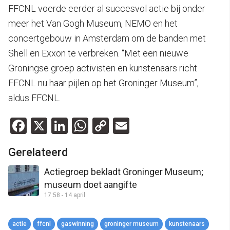
FFCNL voerde eerder al succesvol actie bij onder
meer het Van Gogh Museum, NEMO en het
concertgebouw in Amsterdam om de banden met
Shell en Exxon te verbreken. “Met een nieuwe
Groningse groep activisten en kunstenaars richt
FFCNL nu haar pijlen op het Groninger Museum”,
aldus FFCNL.
Facebook
X
LinkedIn
WhatsApp
Copy
Email
Link
Gerelateerd
Actiegroep bekladt Groninger Museum;
museum doet aangifte
17:58 - 14 april
actie
ffcnl
gaswinning
groninger museum
kunstenaars