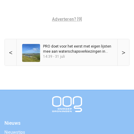
Adverteren? [9]
PRO doet voor het eerst met eigen lijsten
<
>
mee aan waterschapsverkiezingen in
Groningen
14:39 - 31 juli
Nieuws
Nieuwstips