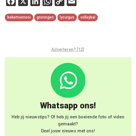
Facebook
X
LinkedIn
WhatsApp
Copy
Email
Link
bekertoernooi
groningen
lycurgus
volleybal
Adverteren? [12]
Whatsapp ons!
Heb jij nieuwstips? Of heb jij een boeiende foto of video
gemaakt?
Deel jouw nieuws met ons!