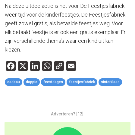
Na deze uitdeelactie is het voor De Feestjesfabriek
weer tijd voor de kinderfeestjes. De Feestjesfabriek
geeft zowel gratis, als betaalde feestjes weg. Voor
elk betaald feestje is er ook een gratis exemplaar. Er
zijn verschillende thema’s waar een kind uit kan
kiezen.
Facebook
X
LinkedIn
WhatsApp
Copy
Email
Link
cadeau
doppio
feestdagen
feestjesfabriek
sinterklaas
Adverteren? [12]