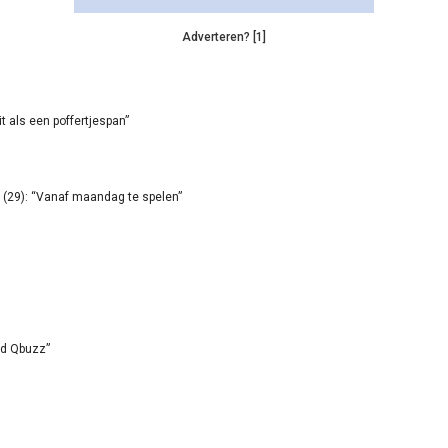
Adverteren? [1]
it als een poffertjespan”
(29): “Vanaf maandag te spelen”
id Qbuzz”