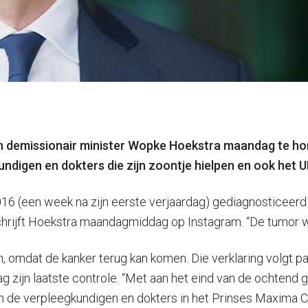
n demissionair minister Wopke Hoekstra maandag te horen
ndigen en dokters die zijn zoontje hielpen en ook het U
6 (een week na zijn eerste verjaardag) gediagnosticeerd
 schrijft Hoekstra maandagmiddag op Instagram. “De tumor 
en, omdat de kanker terug kan komen. Die verklaring volgt pa
zijn laatste controle. “Met aan het eind van de ochtend g
an de verpleegkundigen en dokters in het Prinses Maxima 