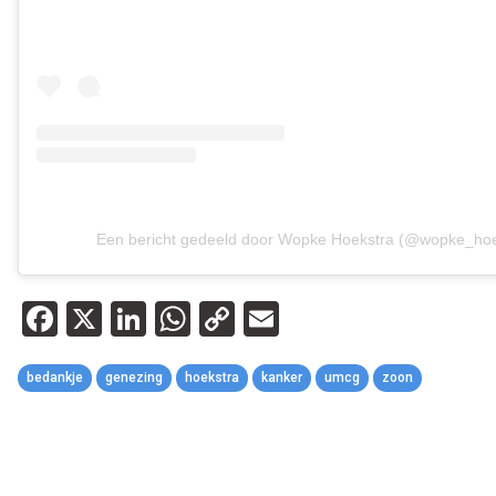
Een bericht gedeeld door Wopke Hoekstra (@wopke_hoe
Facebook
X
LinkedIn
WhatsApp
Copy
Email
Link
bedankje
genezing
hoekstra
kanker
umcg
zoon