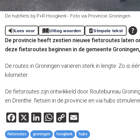
De hubfiets bij P+R Hoogkerk - Foto via Provincie Groningen
Lees voor
Uitleg woorden
Simpele tekst
De provincie heeft zestien nieuwe fietsroutes laten 
deze fietsroutes beginnen in de gemeente Groningen,
De routes in Groningen variëren sterk in lengte. Zo is é
kilometer.
De fietsroutes zijn ontwikkeld door Routebureau Gronin
en Drenthe fietsen in de provincie en via hubs stimulere
Facebook
X
LinkedIn
WhatsApp
Copy
Email
Link
fietsroutes
groningen
hoogkerk
hubs