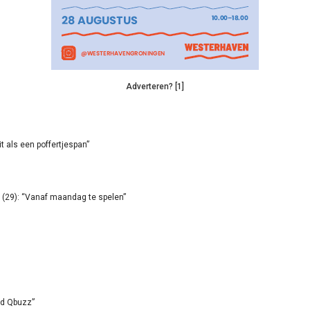
Adverteren? [1]
it als een poffertjespan”
(29): “Vanaf maandag te spelen”
id Qbuzz”