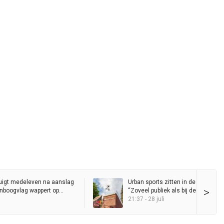
uigt medeleven na aanslag
Urban sports zitten in de lift in Gro
>
genboogvlag wappert op
“Zoveel publiek als bij de Red Bull D
Ride heb ik nog nooit op de Grote 
21:37 - 28 juli
gezien”